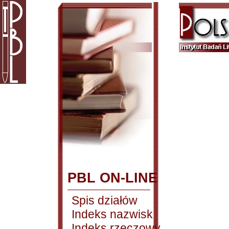
PBL ON-LINE
Spis działów
Indeks nazwisk
Indeks rzeczowy