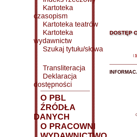
Kartoteka
czasopism
Kartoteka teatrów
Kartoteka
DOSTĘP O
wydawnictw
Szukaj tytułu/słowa
|
S
Transliteracja
INFORMACJ
Deklaracja
dostępności
O PBL
ŹRÓDŁA
DANYCH
O PRACOWNI
WYDAWNICTWO