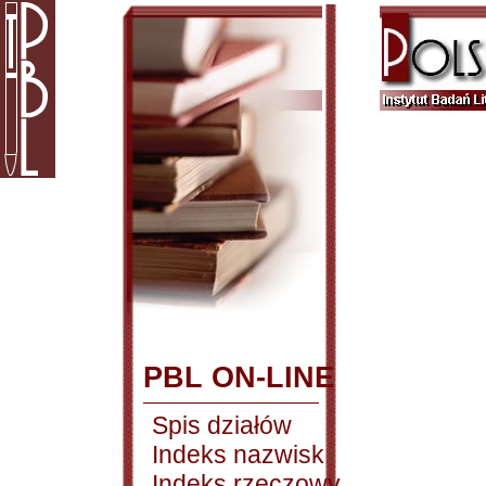
PBL ON-LINE
Spis działów
Indeks nazwisk
Indeks rzeczowy