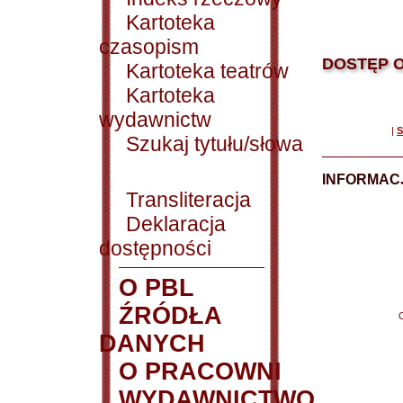
Kartoteka
czasopism
DOSTĘP O
Kartoteka teatrów
Kartoteka
wydawnictw
|
S
Szukaj tytułu/słowa
INFORMACJ
Transliteracja
Deklaracja
dostępności
O PBL
ŹRÓDŁA
DANYCH
O PRACOWNI
WYDAWNICTWO