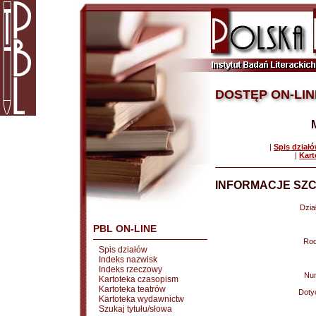
DOSTĘP ON-LIN
|
Spis dział
|
Kart
INFORMACJE SZC
Dział
PBL ON-LINE
Rod
Spis działów
Indeks nazwisk
Indeks rzeczowy
Nu
Kartoteka czasopism
Kartoteka teatrów
Doty
Kartoteka wydawnictw
Szukaj tytułu/słowa