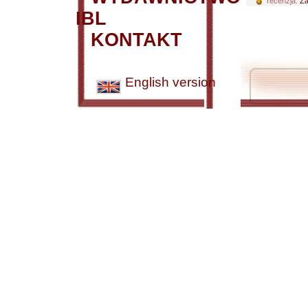
recenzja:
Za
IBL
KONTAKT
English version