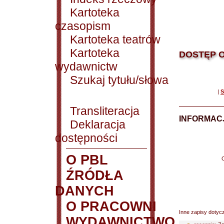
Kartoteka
czasopism
Kartoteka teatrów
Kartoteka
DOSTĘP O
wydawnictw
Szukaj tytułu/słowa
|
S
Transliteracja
INFORMACJ
Deklaracja
dostępności
O PBL
ŹRÓDŁA
DANYCH
O PRACOWNI
Inne zapisy dotyc
WYDAWNICTWO