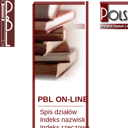
PBL ON-LINE
Spis działów
Indeks nazwisk
Indeks rzeczowy