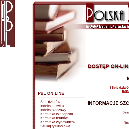
DOSTĘP ON-LIN
|
Spis dział
|
Kart
PBL ON-LINE
Spis działów
INFORMACJE SZC
Indeks nazwisk
Indeks rzeczowy
Dział
Kartoteka czasopism
Kartoteka teatrów
Kartoteka wydawnictw
Rod
Szukaj tytułu/słowa