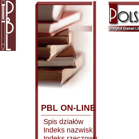
PBL ON-LINE
Spis działów
Indeks nazwisk
Indeks rzeczowy