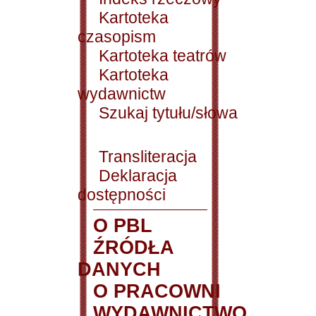
Kartoteka
czasopism
Kartoteka teatrów
Kartoteka
wydawnictw
Szukaj tytułu/słowa
Transliteracja
Deklaracja
dostępności
O PBL
ŹRÓDŁA
DANYCH
O PRACOWNI
WYDAWNICTWO