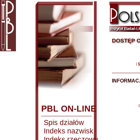
DOSTĘP O
|
S
INFORMACJ
PBL ON-LINE
Spis działów
Indeks nazwisk
Indeks rzeczowy