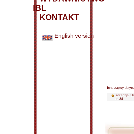
IBL
KONTAKT
English version
Inne zapisy dotyc
recenzja:
Ul
s. 38