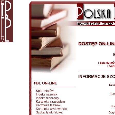
DOSTĘP ON-LIN
|
Spis dział
|
Kart
INFORMACJE SZC
PBL ON-LINE
Dział
Spis działów
Rod
Indeks nazwisk
Indeks rzeczowy
Kartoteka czasopism
Kartoteka teatrów
Nu
Kartoteka wydawnictw
Szukaj tytułu/słowa
Doty