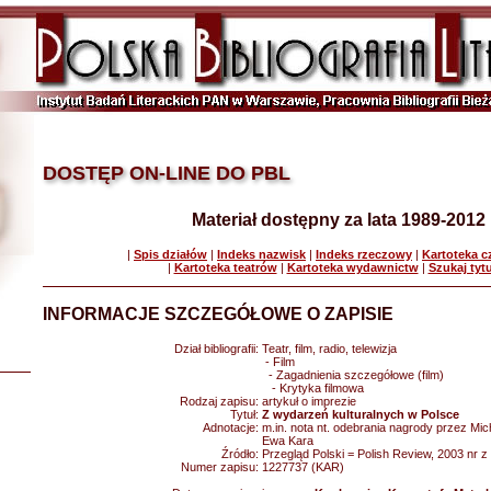
DOSTĘP ON-LINE DO PBL
Materiał dostępny za lata 1989-2012
|
Spis działów
|
Indeks nazwisk
|
Indeks rzeczowy
|
Kartoteka 
|
Kartoteka teatrów
|
Kartoteka wydawnictw
|
Szukaj tyt
INFORMACJE SZCZEGÓŁOWE O ZAPISIE
Dział bibliografii:
Teatr, film, radio, telewizja
- Film
- Zagadnienia szczegółowe (film)
- Krytyka filmowa
Rodzaj zapisu:
artykuł o imprezie
Tytuł:
Z wydarzeń kulturalnych w Polsce
Adnotacje:
m.in. nota nt. odebrania nagrody przez Mic
Ewa Kara
Źródło:
Przegląd Polski = Polish Review, 2003 nr z 
Numer zapisu:
1227737 (KAR)