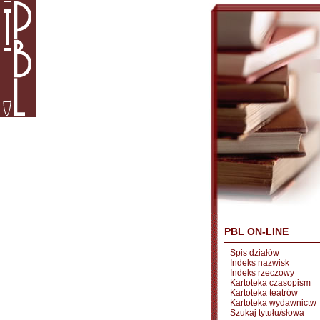
PBL ON-LINE
Spis działów
Indeks nazwisk
Indeks rzeczowy
Kartoteka czasopism
Kartoteka teatrów
Kartoteka wydawnictw
Szukaj tytułu/słowa