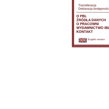
Transliteracja
Deklaracja dostępnośc
O PBL
ŹRÓDŁA DANYCH
O PRACOWNI
WYDAWNICTWO IB
KONTAKT
English version