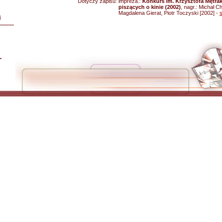
Dotyczy zapisu:
impreza.:
Konkurs im. Krzysztofa Mętra
piszących o kinie (2002)
, nagr.: Michał C
Magdalena Gierat, Piotr Toczyski [2002] -
i
L