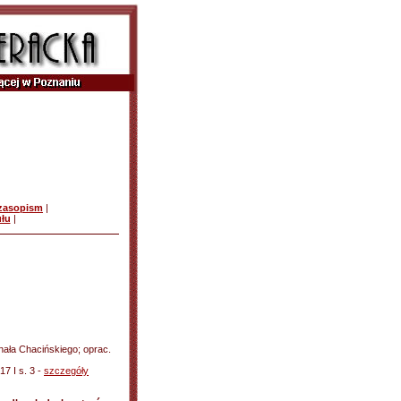
czasopism
|
ułu
|
hała Chacińskiego; oprac.
17 I s. 3 -
szczegóły