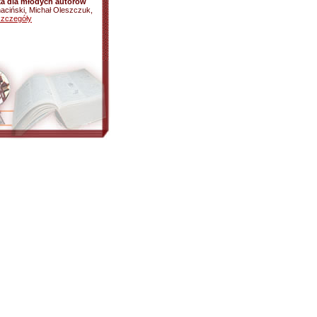
ka dla młodych autorów
haciński, Michał Oleszczuk,
szczegóły