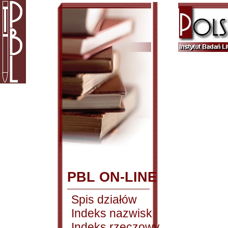
PBL ON-LINE
Spis działów
Indeks nazwisk
Indeks rzeczowy