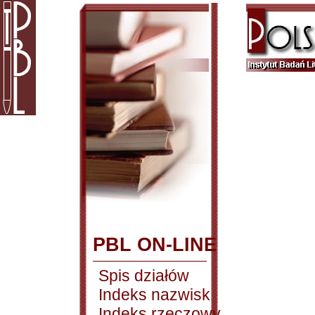
PBL ON-LINE
Spis działów
Indeks nazwisk
Indeks rzeczowy