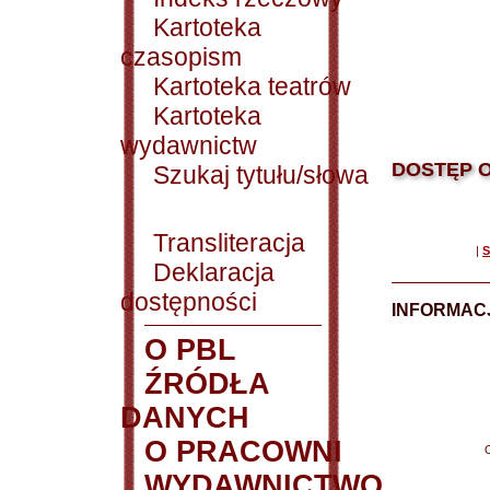
Kartoteka
czasopism
Kartoteka teatrów
Kartoteka
wydawnictw
DOSTĘP O
Szukaj tytułu/słowa
Transliteracja
|
S
Deklaracja
dostępności
INFORMACJ
O PBL
ŹRÓDŁA
DANYCH
O PRACOWNI
WYDAWNICTWO