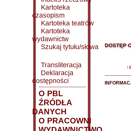
Kartoteka
czasopism
Kartoteka teatrów
Kartoteka
wydawnictw
DOSTĘP O
Szukaj tytułu/słowa
Transliteracja
|
S
Deklaracja
dostępności
INFORMACJ
O PBL
ŹRÓDŁA
DANYCH
O PRACOWNI
WYDAWNICTWO