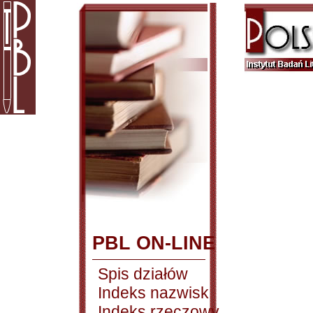
PBL ON-LINE
Spis działów
Indeks nazwisk
Indeks rzeczowy