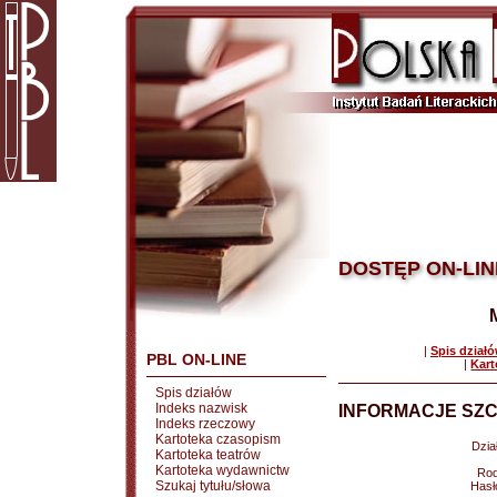
DOSTĘP ON-LIN
|
Spis dział
PBL ON-LINE
|
Kart
Spis działów
Indeks nazwisk
INFORMACJE SZC
Indeks rzeczowy
Kartoteka czasopism
Dział
Kartoteka teatrów
Kartoteka wydawnictw
Rod
Szukaj tytułu/słowa
Hasł