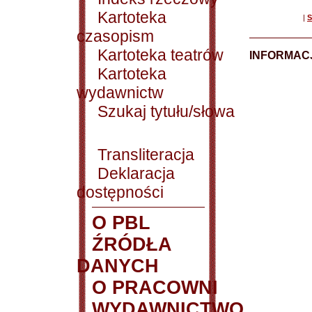
Kartoteka
|
S
czasopism
Kartoteka teatrów
INFORMACJ
Kartoteka
wydawnictw
Szukaj tytułu/słowa
Transliteracja
Deklaracja
dostępności
O PBL
ŹRÓDŁA
DANYCH
O PRACOWNI
WYDAWNICTWO