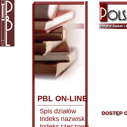
PBL ON-LINE
Spis działów
DOSTĘP O
Indeks nazwisk
Indeks rzeczowy