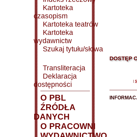
Kartoteka
czasopism
Kartoteka teatrów
Kartoteka
wydawnictw
Szukaj tytułu/słowa
DOSTĘP O
Transliteracja
Deklaracja
|
S
dostępności
O PBL
INFORMACJ
ŹRÓDŁA
DANYCH
O PRACOWNI
WYDAWNICTWO