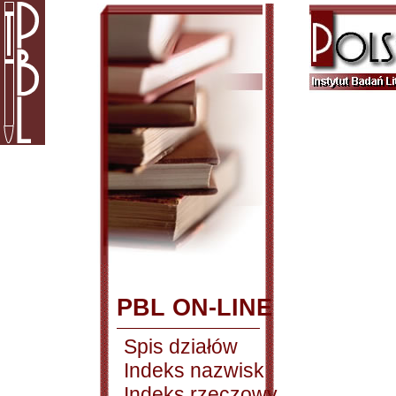
PBL ON-LINE
Spis działów
Indeks nazwisk
Indeks rzeczowy