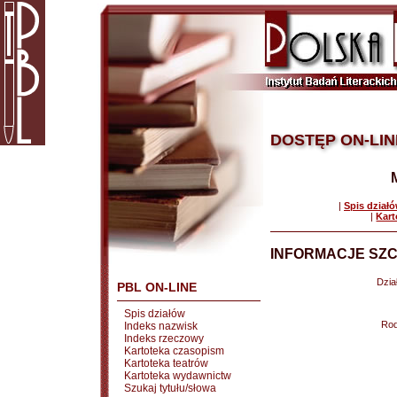
DOSTĘP ON-LIN
|
Spis dział
|
Kart
INFORMACJE SZC
Dział
PBL ON-LINE
Spis działów
Rod
Indeks nazwisk
Indeks rzeczowy
Kartoteka czasopism
Kartoteka teatrów
Kartoteka wydawnictw
Szukaj tytułu/słowa