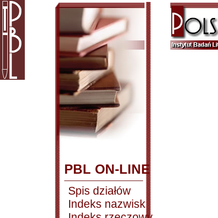
PBL ON-LINE
Spis działów
Indeks nazwisk
Indeks rzeczowy