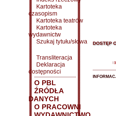
Kartoteka
czasopism
Kartoteka teatrów
Kartoteka
wydawnictw
Szukaj tytułu/słowa
DOSTĘP O
Transliteracja
|
S
Deklaracja
dostępności
INFORMACJ
O PBL
ŹRÓDŁA
DANYCH
O PRACOWNI
WYDAWNICTWO