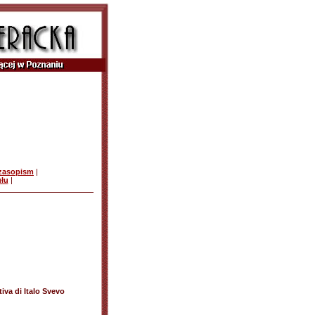
czasopism
|
ułu
|
tiva di Italo Svevo