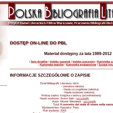
DOSTĘP ON-LINE DO PBL
Materiał dostępny za lata 1989-2012
|
Spis działów
|
Indeks nazwisk
|
Indeks rzeczowy
|
Kartoteka 
|
Kartoteka teatrów
|
Kartoteka wydawnictw
|
Szukaj tyt
INFORMACJE SZCZEGÓŁOWE O ZAPISIE
Dział bibliografii:
Literatury obce
- Literatura włoska
- Hasła szczegółowe (włoska)
- Hasła osobowe (włoska)
Rodzaj zapisu:
książka o twórcy (przedmiotowa)
Hasło osobowe:
Svevo Italo -
szczegóły
Autor:
Kłosek Wiesława -
szczegóły
Tytuł:
Il concetto del male di vivere nella narra
Wydawnictwo:
Katowice: Para
Rok wydania:
2003