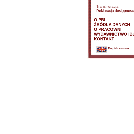
Transliteracja
Deklaracja dostępnośc
O PBL
ŹRÓDŁA DANYCH
O PRACOWNI
WYDAWNICTWO IB
KONTAKT
English version