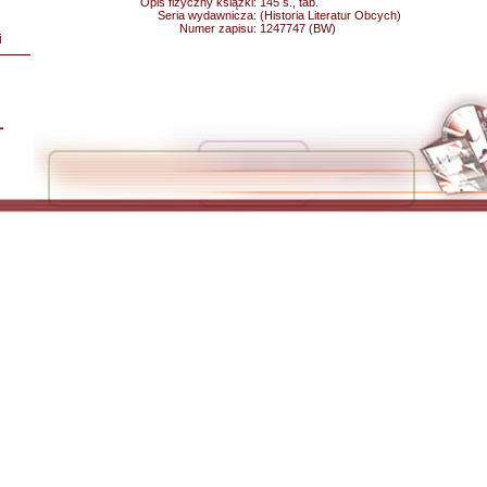
Opis fizyczny książki:
145 s., tab.
Seria wydawnicza:
(Historia Literatur Obcych)
Numer zapisu:
1247747 (BW)
i
L