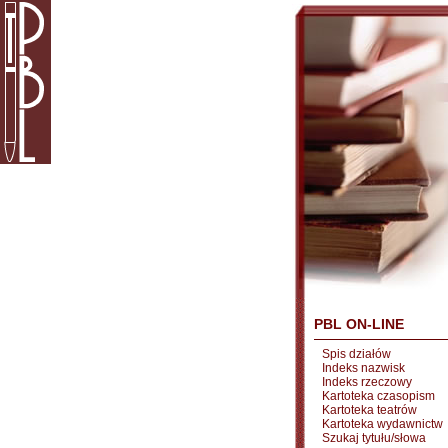
PBL ON-LINE
Spis działów
Indeks nazwisk
Indeks rzeczowy
Kartoteka czasopism
Kartoteka teatrów
Kartoteka wydawnictw
Szukaj tytułu/słowa