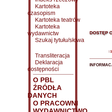
Kartoteka
czasopism
Kartoteka teatrów
Kartoteka
wydawnictw
DOSTĘP O
Szukaj tytułu/słowa
|
S
Transliteracja
Deklaracja
INFORMACJ
dostępności
O PBL
ŹRÓDŁA
DANYCH
O PRACOWNI
WYDAWNICTWO