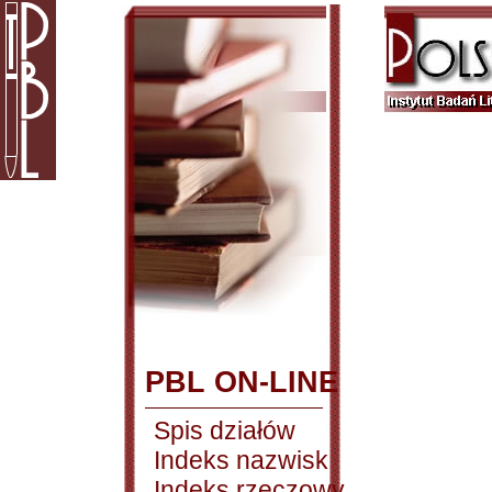
PBL ON-LINE
Spis działów
Indeks nazwisk
Indeks rzeczowy