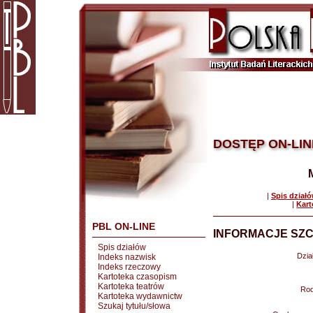
DOSTĘP ON-LIN
|
Spis dział
|
Kart
PBL ON-LINE
INFORMACJE SZC
Spis działów
Dział
Indeks nazwisk
Indeks rzeczowy
Kartoteka czasopism
Kartoteka teatrów
Rod
Kartoteka wydawnictw
Szukaj tytułu/słowa