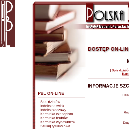
DOSTĘP ON-LIN
|
Spis dział
|
Kart
INFORMACJE SZC
PBL ON-LINE
Dział
Spis działów
Indeks nazwisk
Indeks rzeczowy
Rod
Kartoteka czasopism
Kartoteka teatrów
Kartoteka wydawnictw
Doty
Szukaj tytułu/słowa