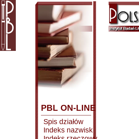
PBL ON-LINE
Spis działów
Indeks nazwisk
Indeks rzeczowy