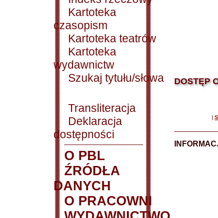
Kartoteka
czasopism
Kartoteka teatrów
Kartoteka
wydawnictw
Szukaj tytułu/słowa
DOSTĘP O
Transliteracja
|
S
Deklaracja
dostępności
INFORMACJ
O PBL
ŹRÓDŁA
DANYCH
O PRACOWNI
WYDAWNICTWO