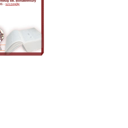
 według św. Bonawentury
86 -
szczegóły