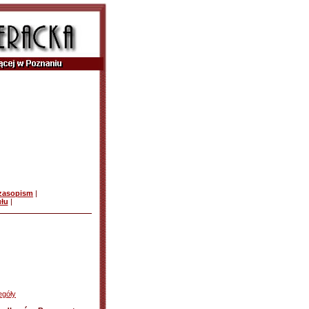
czasopism
|
ułu
|
egóły