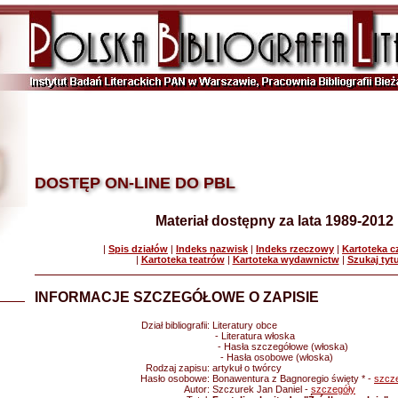
DOSTĘP ON-LINE DO PBL
Materiał dostępny za lata 1989-2012
|
Spis działów
|
Indeks nazwisk
|
Indeks rzeczowy
|
Kartoteka 
|
Kartoteka teatrów
|
Kartoteka wydawnictw
|
Szukaj tyt
INFORMACJE SZCZEGÓŁOWE O ZAPISIE
Dział bibliografii:
Literatury obce
- Literatura włoska
- Hasła szczegółowe (włoska)
- Hasła osobowe (włoska)
Rodzaj zapisu:
artykuł o twórcy
Hasło osobowe:
Bonawentura z Bagnoregio święty * -
szcz
Autor:
Szczurek Jan Daniel -
szczegóły