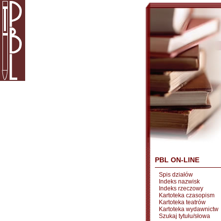
PBL ON-LINE
Spis działów
Indeks nazwisk
Indeks rzeczowy
Kartoteka czasopism
Kartoteka teatrów
Kartoteka wydawnictw
Szukaj tytułu/słowa