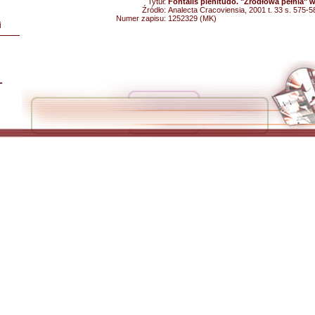
Tytuł:
Fontalis plenitudo. "Źródłowa pełnia"
Źródło:
Analecta Cracoviensia, 2001 t. 33 s. 575-5
Numer zapisu:
1252329 (MK)
i
L