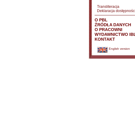
Transliteracja
Deklaracja dostępnośc
O PBL
ŹRÓDŁA DANYCH
O PRACOWNI
WYDAWNICTWO IB
KONTAKT
English version