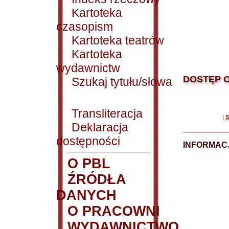
Kartoteka
czasopism
Kartoteka teatrów
Kartoteka
wydawnictw
DOSTĘP O
Szukaj tytułu/słowa
Transliteracja
|
S
Deklaracja
dostępności
INFORMACJ
O PBL
ŹRÓDŁA
DANYCH
O PRACOWNI
WYDAWNICTWO