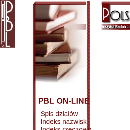
PBL ON-LINE
Spis działów
Indeks nazwisk
Indeks rzeczowy