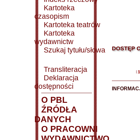
Kartoteka
czasopism
Kartoteka teatrów
Kartoteka
wydawnictw
DOSTĘP O
Szukaj tytułu/słowa
Transliteracja
|
S
Deklaracja
dostępności
INFORMACJ
O PBL
ŹRÓDŁA
DANYCH
O PRACOWNI
WYDAWNICTWO