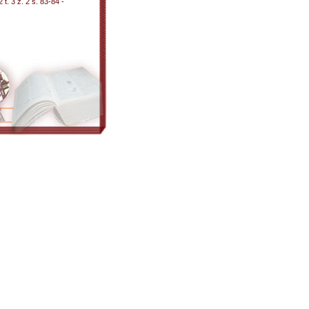
t. 3 z. 2 s. 83-84 -