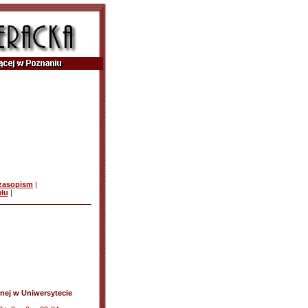
czasopism
|
ułu
|
cznej w Uniwersytecie