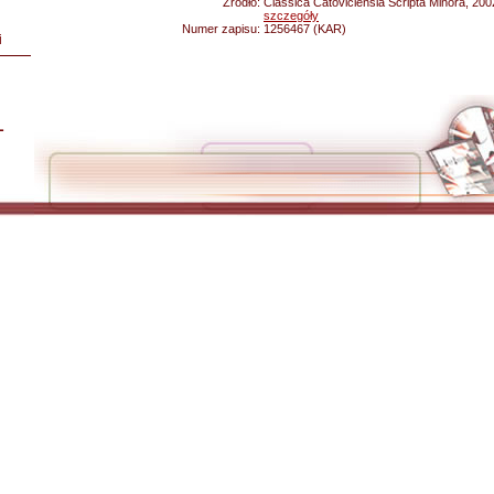
Źródło:
Classica Catoviciensia Scripta Minora, 2002 
szczegóły
Numer zapisu:
1256467 (KAR)
i
L