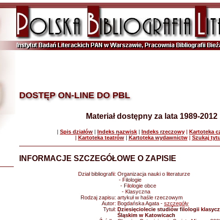
DOSTĘP ON-LINE DO PBL
Materiał dostępny za lata 1989-2012
|
Spis działów
|
Indeks nazwisk
|
Indeks rzeczowy
|
Kartoteka 
|
Kartoteka teatrów
|
Kartoteka wydawnictw
|
Szukaj tyt
INFORMACJE SZCZEGÓŁOWE O ZAPISIE
Dział bibliografii:
Organizacja nauki o literaturze
- Filologie
- Filologie obce
- Klasyczna
Rodzaj zapisu:
artykuł w haśle rzeczowym
Autor:
Bogdańska Agata -
szczegóły
Tytuł:
Dziesięciolecie studiów filologii klasy
Śląskim w Katowicach