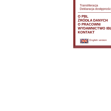
Transliteracja
Deklaracja dostępnośc
O PBL
ŹRÓDŁA DANYCH
O PRACOWNI
WYDAWNICTWO IB
KONTAKT
English version