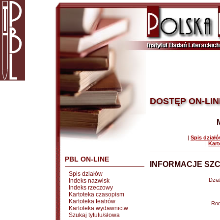
DOSTĘP ON-LIN
|
Spis dział
|
Kart
PBL ON-LINE
INFORMACJE SZC
Spis działów
Dział
Indeks nazwisk
Indeks rzeczowy
Kartoteka czasopism
Kartoteka teatrów
Rod
Kartoteka wydawnictw
Szukaj tytułu/słowa