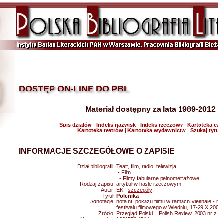
DOSTĘP ON-LINE DO PBL
Materiał dostępny za lata 1989-2012
|
Spis działów
|
Indeks nazwisk
|
Indeks rzeczowy
|
Kartoteka 
|
Kartoteka teatrów
|
Kartoteka wydawnictw
|
Szukaj tyt
INFORMACJE SZCZEGÓŁOWE O ZAPISIE
Dział bibliografii:
Teatr, film, radio, telewizja
- Film
- Filmy fabularne pełnometrażowe
Rodzaj zapisu:
artykuł w haśle rzeczowym
Autor:
EK -
szczegóły
Tytuł:
Polonika
Adnotacje:
nota nt. pokazu filmu w ramach Viennale 
festiwalu filmowego w Wiedniu, 17-29 X 20
Źródło:
Przegląd Polski = Polish Review, 2003 nr z 