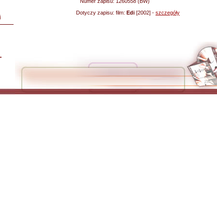
Numer zapisu:
1260558 (BW)
Dotyczy zapisu:
film:
Edi
[2002] -
szczegóły
i
L