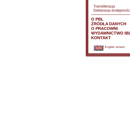
Transliteracja
Deklaracja dostępnośc
O PBL
ŹRÓDŁA DANYCH
O PRACOWNI
WYDAWNICTWO IB
KONTAKT
English version