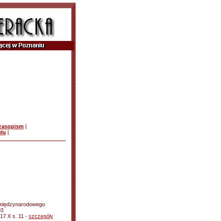
czasopism
|
ułu
|
- międzynarodowego
03
17 X s. 11 -
szczegóły