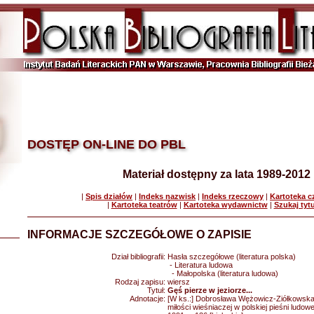
DOSTĘP ON-LINE DO PBL
Materiał dostępny za lata 1989-2012
|
Spis działów
|
Indeks nazwisk
|
Indeks rzeczowy
|
Kartoteka 
|
Kartoteka teatrów
|
Kartoteka wydawnictw
|
Szukaj tyt
INFORMACJE SZCZEGÓŁOWE O ZAPISIE
Dział bibliografii:
Hasła szczegółowe (literatura polska)
- Literatura ludowa
- Małopolska (literatura ludowa)
Rodzaj zapisu:
wiersz
Tytuł:
Gęś pierze w jeziorze...
Adnotacje:
[W ks.:] Dobrosława Wężowicz-Ziółkowska
miłości wieśniaczej w polskiej pieśni ludow