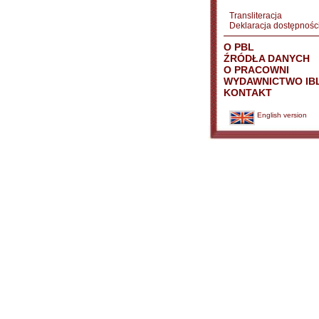
Transliteracja
Deklaracja dostępnośc
O PBL
ŹRÓDŁA DANYCH
O PRACOWNI
WYDAWNICTWO IB
KONTAKT
English version