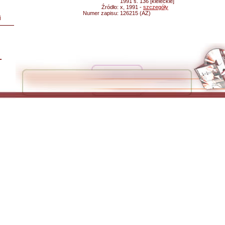
1991 s. 136 [kieleckie]
Źródło:
x, 1991 -
szczegóły
Numer zapisu:
126215 (AZ)
i
L