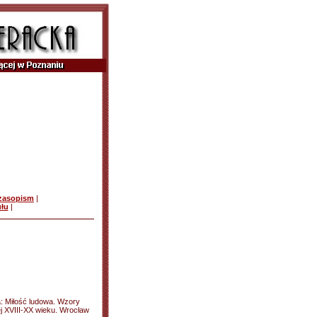
czasopism
|
ułu
|
: Miłość ludowa. Wzory
ej XVIII-XX wieku. Wrocław