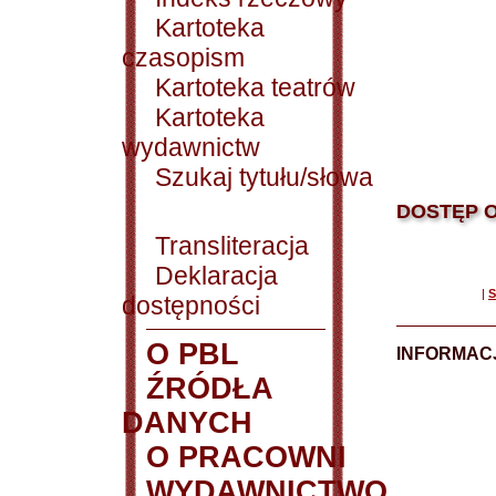
Kartoteka
czasopism
Kartoteka teatrów
Kartoteka
wydawnictw
Szukaj tytułu/słowa
DOSTĘP O
Transliteracja
Deklaracja
|
S
dostępności
O PBL
INFORMACJ
ŹRÓDŁA
DANYCH
O PRACOWNI
WYDAWNICTWO