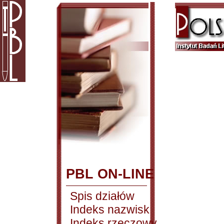
PBL ON-LINE
Spis działów
Indeks nazwisk
Indeks rzeczowy