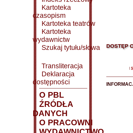
Kartoteka
czasopism
Kartoteka teatrów
Kartoteka
wydawnictw
DOSTĘP O
Szukaj tytułu/słowa
Transliteracja
|
S
Deklaracja
dostępności
INFORMACJ
O PBL
ŹRÓDŁA
DANYCH
O PRACOWNI
WYDAWNICTWO