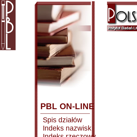
PBL ON-LINE
Spis działów
Indeks nazwisk
Indeks rzeczowy