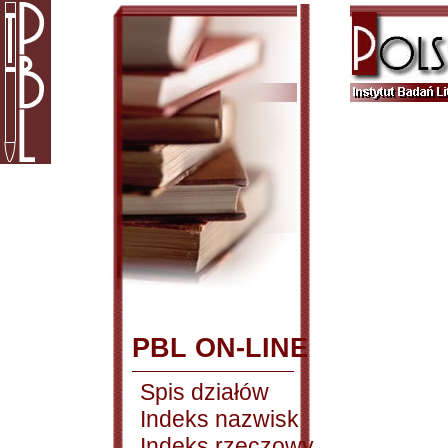
PBL ON-LINE
Spis działów
Indeks nazwisk
Indeks rzeczowy