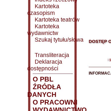
Kartoteka
czasopism
Kartoteka teatrów
Kartoteka
wydawnictw
Szukaj tytułu/słowa
DOSTĘP O
Transliteracja
|
S
Deklaracja
dostępności
INFORMACJ
O PBL
ŹRÓDŁA
DANYCH
O PRACOWNI
WYDAWNICTWO