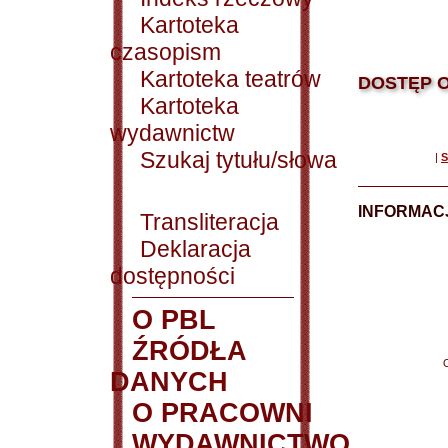
Kartoteka
czasopism
Kartoteka teatrów
DOSTĘP O
Kartoteka
wydawnictw
Szukaj tytułu/słowa
|
S
INFORMACJ
Transliteracja
Deklaracja
dostępności
O PBL
ŹRÓDŁA
DANYCH
O PRACOWNI
WYDAWNICTWO