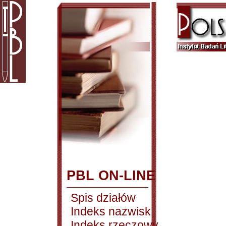
PBL ON-LINE
Spis działów
Indeks nazwisk
Indeks rzeczowy