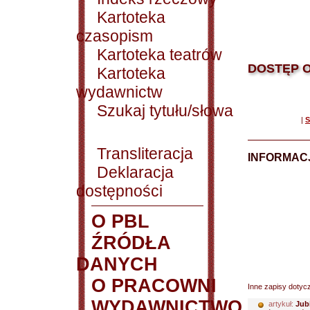
Kartoteka
czasopism
Kartoteka teatrów
DOSTĘP O
Kartoteka
wydawnictw
Szukaj tytułu/słowa
|
S
Transliteracja
INFORMACJ
Deklaracja
dostępności
O PBL
ŹRÓDŁA
DANYCH
O PRACOWNI
Inne zapisy dotyc
WYDAWNICTWO
artykuł:
Jub