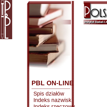
PBL ON-LINE
Spis działów
Indeks nazwisk
Indeks rzeczowy