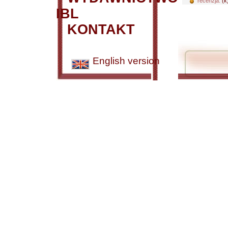
recenzja:
(k
IBL
KONTAKT
English version