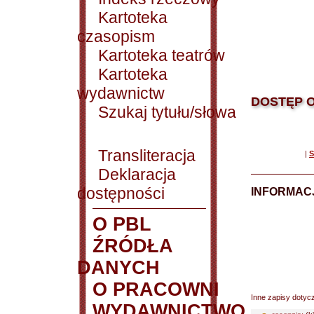
Kartoteka
czasopism
Kartoteka teatrów
Kartoteka
wydawnictw
DOSTĘP O
Szukaj tytułu/słowa
Transliteracja
|
S
Deklaracja
dostępności
INFORMACJ
O PBL
ŹRÓDŁA
DANYCH
O PRACOWNI
Inne zapisy dotyc
WYDAWNICTWO