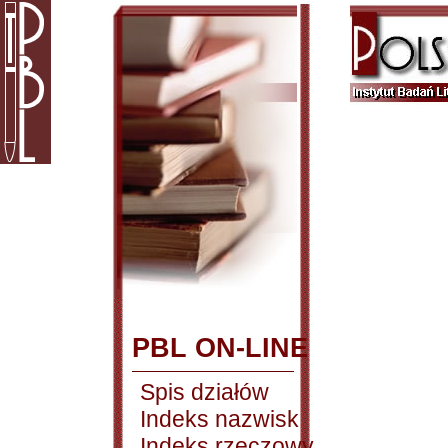
PBL ON-LINE
Spis działów
Indeks nazwisk
Indeks rzeczowy