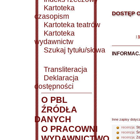
Kartoteka
DOSTĘP O
czasopism
Kartoteka teatrów
Kartoteka
|
S
wydawnictw
Szukaj tytułu/słowa
INFORMACJ
Transliteracja
Deklaracja
dostępności
O PBL
ŹRÓDŁA
DANYCH
Inne zapisy dotyc
O PRACOWNI
recenzja:
St
recenzja:
Śn
WYDAWNICTWO
recenzja:
Zd