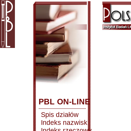
PBL ON-LINE
Spis działów
Indeks nazwisk
Indeks rzeczowy