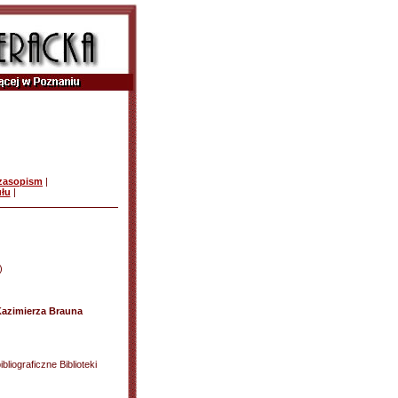
czasopism
|
ułu
|
)
Kazimierza Brauna
liograficzne Biblioteki