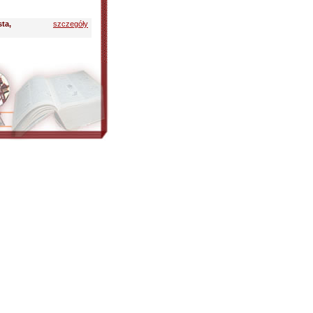
ta,
szczegóły