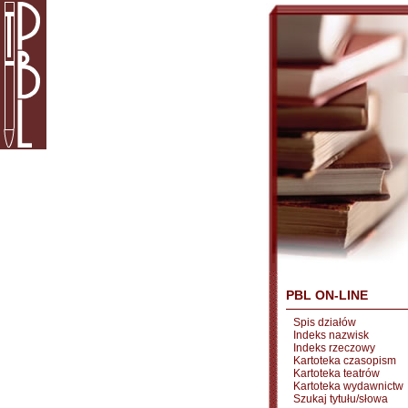
PBL ON-LINE
Spis działów
Indeks nazwisk
Indeks rzeczowy
Kartoteka czasopism
Kartoteka teatrów
Kartoteka wydawnictw
Szukaj tytułu/słowa