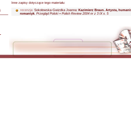
Inne zapisy dotyczące tego materiału:
recenzja:
Sokołowska-Gwizdka Joanna:
Kazimierz Braun. Artysta, humanis
i
romantyk
.
Przegląd Polski = Polish Review 2004 nr z 3 IX s. 5
L