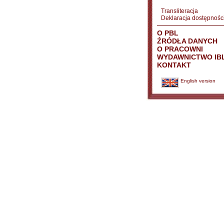
Transliteracja
Deklaracja dostępnośc
O PBL
ŹRÓDŁA DANYCH
O PRACOWNI
WYDAWNICTWO IB
KONTAKT
English version