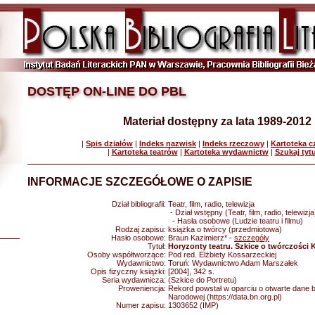
DOSTĘP ON-LINE DO PBL
Materiał dostępny za lata 1989-2012
|
Spis działów
|
Indeks nazwisk
|
Indeks rzeczowy
|
Kartoteka 
|
Kartoteka teatrów
|
Kartoteka wydawnictw
|
Szukaj tyt
INFORMACJE SZCZEGÓŁOWE O ZAPISIE
Dział bibliografii:
Teatr, film, radio, telewizja
- Dział wstępny (Teatr, film, radio, telewizja
- Hasła osobowe (Ludzie teatru i filmu)
Rodzaj zapisu:
książka o twórcy (przedmiotowa)
Hasło osobowe:
Braun Kazimierz* -
szczegóły
Tytuł:
Horyzonty teatru. Szkice o twórczości 
Osoby współtworzące:
Pod red. Elżbiety Kossarzeckiej
Wydawnictwo:
Toruń: Wydawnictwo Adam Marszałek
Opis fizyczny książki:
[2004], 342 s.
Seria wydawnicza:
(Szkice do Portretu)
Proweniencja:
Rekord powstał w oparciu o otwarte dane bib
Narodowej (https://data.bn.org.pl)
Numer zapisu:
1303652 (IMP)