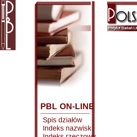
PBL ON-LINE
Spis działów
Indeks nazwisk
Indeks rzeczowy