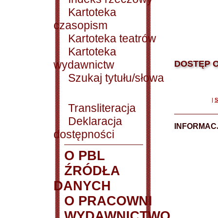
Kartoteka
czasopism
Kartoteka teatrów
Kartoteka
wydawnictw
DOSTĘP O
Szukaj tytułu/słowa
|
S
Transliteracja
Deklaracja
INFORMACJ
dostępności
O PBL
ŹRÓDŁA
DANYCH
O PRACOWNI
WYDAWNICTWO