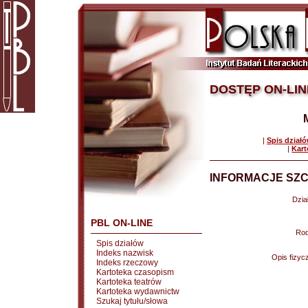
DOSTĘP ON-LIN
|
Spis dział
|
Kart
INFORMACJE SZC
Dział
PBL ON-LINE
Rod
Spis działów
Indeks nazwisk
Opis fizyc
Indeks rzeczowy
Kartoteka czasopism
Kartoteka teatrów
Kartoteka wydawnictw
Szukaj tytułu/słowa