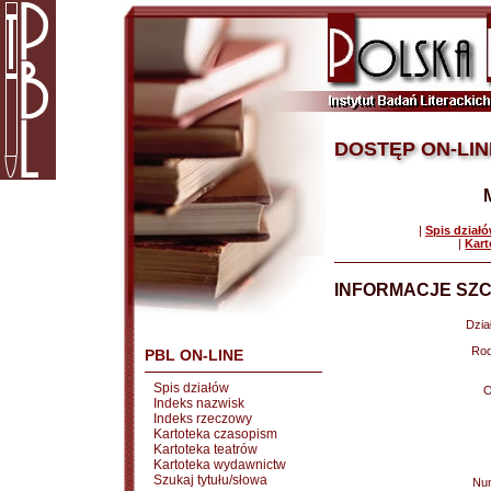
DOSTĘP ON-LIN
|
Spis dział
|
Kart
INFORMACJE SZC
Dział
Rod
PBL ON-LINE
Spis działów
O
Indeks nazwisk
Indeks rzeczowy
Kartoteka czasopism
Kartoteka teatrów
Kartoteka wydawnictw
Szukaj tytułu/słowa
Nu