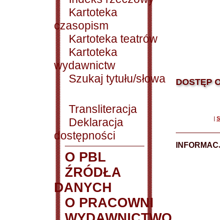
Kartoteka
czasopism
Kartoteka teatrów
Kartoteka
wydawnictw
Szukaj tytułu/słowa
DOSTĘP O
Transliteracja
|
S
Deklaracja
dostępności
INFORMACJ
O PBL
ŹRÓDŁA
DANYCH
O PRACOWNI
WYDAWNICTWO