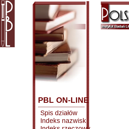
PBL ON-LINE
Spis działów
Indeks nazwisk
Indeks rzeczowy