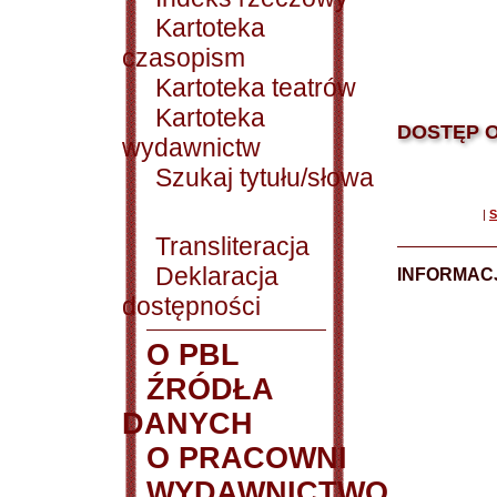
Kartoteka
czasopism
Kartoteka teatrów
Kartoteka
DOSTĘP O
wydawnictw
Szukaj tytułu/słowa
|
S
Transliteracja
Deklaracja
INFORMACJ
dostępności
O PBL
ŹRÓDŁA
DANYCH
O PRACOWNI
WYDAWNICTWO