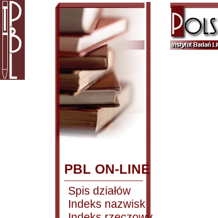
PBL ON-LINE
Spis działów
Indeks nazwisk
Indeks rzeczowy