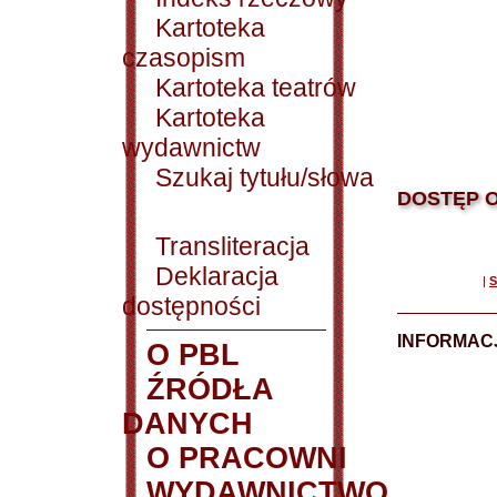
Kartoteka
czasopism
Kartoteka teatrów
Kartoteka
wydawnictw
Szukaj tytułu/słowa
DOSTĘP O
Transliteracja
Deklaracja
|
S
dostępności
INFORMACJ
O PBL
ŹRÓDŁA
DANYCH
O PRACOWNI
WYDAWNICTWO