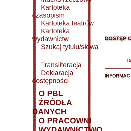
Kartoteka
czasopism
Kartoteka teatrów
Kartoteka
wydawnictw
DOSTĘP O
Szukaj tytułu/słowa
|
S
Transliteracja
Deklaracja
INFORMACJ
dostępności
O PBL
ŹRÓDŁA
DANYCH
O PRACOWNI
WYDAWNICTWO