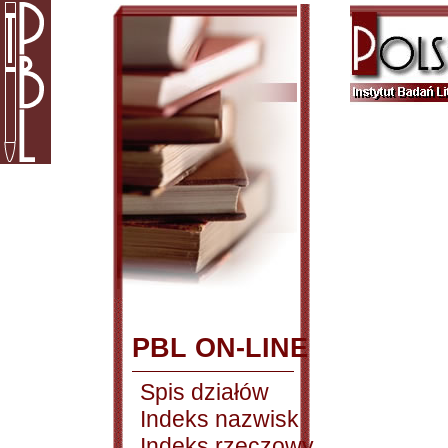
PBL ON-LINE
Spis działów
Indeks nazwisk
Indeks rzeczowy