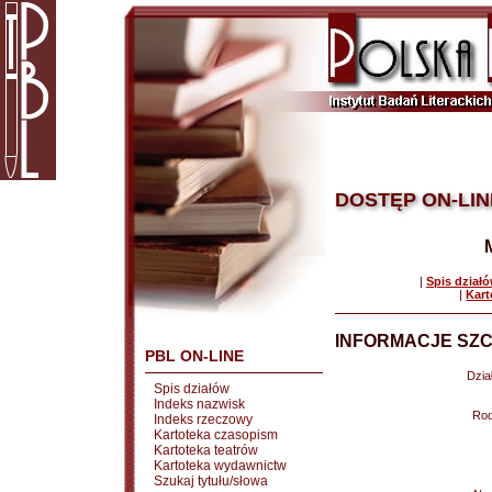
DOSTĘP ON-LIN
|
Spis dział
|
Kart
INFORMACJE SZC
PBL ON-LINE
Dział
Spis działów
Indeks nazwisk
Rod
Indeks rzeczowy
Kartoteka czasopism
Kartoteka teatrów
Kartoteka wydawnictw
Szukaj tytułu/słowa