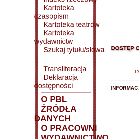
Kartoteka
czasopism
Kartoteka teatrów
Kartoteka
wydawnictw
DOSTĘP O
Szukaj tytułu/słowa
Transliteracja
|
S
Deklaracja
dostępności
INFORMACJ
O PBL
ŹRÓDŁA
DANYCH
O PRACOWNI
WYDAWNICTWO