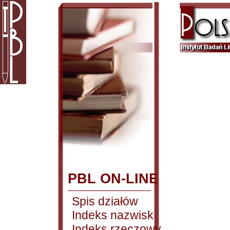
PBL ON-LINE
Spis działów
Indeks nazwisk
Indeks rzeczowy