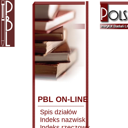
PBL ON-LINE
Spis działów
Indeks nazwisk
Indeks rzeczowy