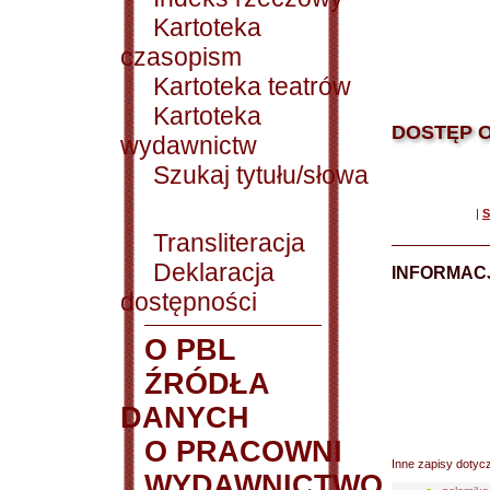
Kartoteka
czasopism
Kartoteka teatrów
Kartoteka
DOSTĘP O
wydawnictw
Szukaj tytułu/słowa
|
S
Transliteracja
Deklaracja
INFORMACJ
dostępności
O PBL
ŹRÓDŁA
DANYCH
O PRACOWNI
Inne zapisy dotyc
WYDAWNICTWO