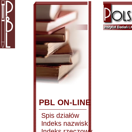
PBL ON-LINE
Spis działów
Indeks nazwisk
Indeks rzeczowy