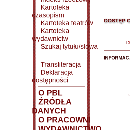
Kartoteka
czasopism
DOSTĘP O
Kartoteka teatrów
Kartoteka
wydawnictw
|
S
Szukaj tytułu/słowa
INFORMACJ
Transliteracja
Deklaracja
dostępności
O PBL
ŹRÓDŁA
DANYCH
O PRACOWNI
WYDAWNICTWO