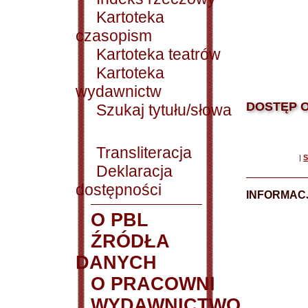
Kartoteka
czasopism
Kartoteka teatrów
Kartoteka
wydawnictw
DOSTĘP O
Szukaj tytułu/słowa
Transliteracja
|
S
Deklaracja
dostępności
INFORMACJ
O PBL
ŹRÓDŁA
DANYCH
O PRACOWNI
WYDAWNICTWO