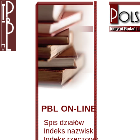
PBL ON-LINE
Spis działów
Indeks nazwisk
Indeks rzeczowy