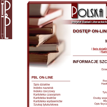
DOSTĘP ON-LIN
|
Spis dział
|
Kart
INFORMACJE SZC
Dział
PBL ON-LINE
Rod
Hasł
Spis działów
Indeks nazwisk
Indeks rzeczowy
Tytu
Kartoteka czasopism
Kartoteka teatrów
Osoby wspó
Wy
Kartoteka wydawnictw
Opis fizyc
Szukaj tytułu/słowa